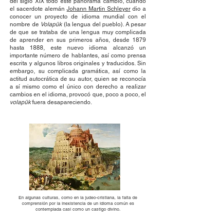
del siglo XIX todo este panorama cambió, cuando
el sacerdote alemán
Johann Martin Schleyer
dio a
conocer un proyecto de idioma mundial con el
nombre de
Volapük
(la lengua del pueblo). A pesar
de que se trataba de una lengua muy complicada
de aprender en sus primeros años, desde 1879
hasta 1888, este nuevo idioma alcanzó un
importante número de hablantes, así como prensa
escrita y algunos libros originales y traducidos. Sin
embargo, su complicada gramática, así como la
actitud autocrática de su autor, quien se reconocía
a sí mismo como el único con derecho a realizar
cambios en el idioma, provocó que, poco a poco, el
volapük
fuera desapareciendo.
En algunas culturas, como en la judeo-cristiana, la falta de
comprensión por la inexistencia de un idioma común es
contemplada casi como un castigo divino.