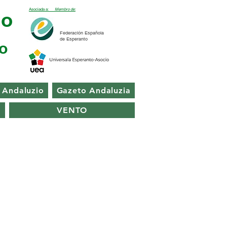
Asociada a:
Membro de:
ĝo
Federación Española
de Esperanto
o
Andaluzio
Gazeto Andaluzia
VENTO