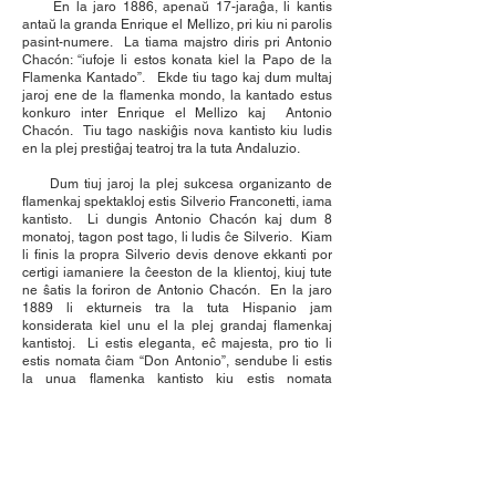
En la jaro 1886, apenaŭ 17-jaraĝa, li kantis
antaŭ la granda Enrique el Mellizo, pri kiu ni parolis
pasint-numere. La tiama majstro diris pri Antonio
Chacón: “iufoje li estos konata kiel la Papo de la
Flamenka Kantado”. Ekde tiu tago kaj dum multaj
jaroj ene de la flamenka mondo, la kantado estus
konkuro inter Enrique el Mellizo kaj Antonio
Chacón. Tiu tago naskiĝis nova kantisto kiu ludis
en la plej prestiĝaj teatroj tra la tuta Andaluzio.
Dum tiuj jaroj la plej sukcesa organizanto de
flamenkaj spektakloj estis Silverio Franconetti, iama
kantisto. Li dungis Antonio Chacón kaj dum 8
monatoj, tagon post tago, li ludis ĉe Silverio. Kiam
li finis la propra Silverio devis denove ekkanti por
certigi iamaniere la ĉeeston de la klientoj, kiuj tute
ne ŝatis la foriron de Antonio Chacón. En la jaro
1889 li ekturneis tra la tuta Hispanio jam
konsiderata kiel unu el la plej grandaj flamenkaj
kantistoj. Li estis eleganta, eĉ majesta, pro tio li
estis nomata ĉiam “Don Antonio”, sendube li estis
la unua flamenka kantisto kiu estis nomata
“sinjoro”, ni memoru, ke ĉiuj ili naskiĝis en
humilegaj familioj kaj kantis antaŭ mon-hava aŭ eĉ
nobela publiko.
En Madrido li ludis ĝis la jaro 1914, dum tiuj jaroj
nobeloj kaj burĝuloj ĉeestis la teatrojn por aŭskulti
la jerezan majstron aŭ eĉ invitis lin al siaj hejmoj