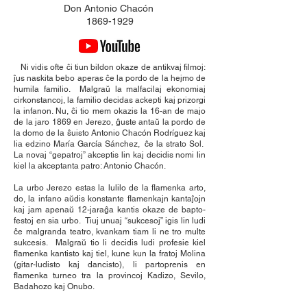
Don Antonio Chacón
1869-1929
Ni vidis ofte ĉi tiun bildon okaze de antikvaj filmoj:
ĵus naskita bebo aperas ĉe la pordo de la hejmo de
humila familio. Malgraŭ la malfacilaj ekonomiaj
cirkonstancoj, la familio decidas ackepti kaj prizorgi
la infanon. Nu, ĉi tio mem okazis la 16-an de majo
de la jaro 1869 en Jerezo, ĝuste antaŭ la pordo de
la domo de la ŝuisto Antonio Chacón Rodríguez kaj
lia edzino María García Sánchez, ĉe la strato Sol.
La novaj “gepatroj” akceptis lin kaj decidis nomi lin
kiel la akceptanta patro: Antonio Chacón.
La urbo Jerezo estas la lulilo de la flamenka arto,
do, la infano aŭdis konstante flamenkajn kantaĵojn
kaj jam apenaŭ 12-jaraĝa kantis okaze de bapto-
festoj en sia urbo. Tiuj unuaj “sukcesoj” igis lin ludi
ĉe malgranda teatro, kvankam tiam li ne tro multe
sukcesis. Malgraŭ tio li decidis ludi profesie kiel
flamenka kantisto kaj tiel, kune kun la fratoj Molina
(gitar-ludisto kaj dancisto), li partoprenis en
flamenka turneo tra la provincoj Kadizo, Sevilo,
Badahozo kaj Onubo.