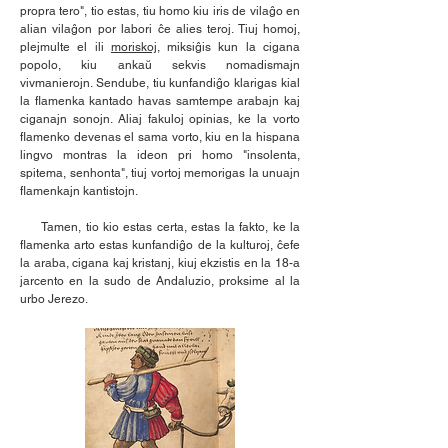
propra tero", tio estas, tiu homo kiu iris de vilaĝo en
alian vilaĝon por labori ĉe alies teroj. Tiuj homoj,
plejmulte el ili
moriskoj
, miksiĝis kun la cigana
popolo, kiu ankaŭ sekvis nomadismajn
vivmanierojn. Sendube, tiu kunfandiĝo klarigas kial
la flamenka kantado havas samtempe arabajn kaj
ciganajn sonojn. Aliaj fakuloj opinias, ke la vorto
flamenko devenas el sama vorto, kiu en la hispana
lingvo montras la ideon pri homo "insolenta,
spitema, senhonta", tiuj vortoj memorigas la unuajn
flamenkajn kantistojn.
Tamen, tio kio estas certa, estas la fakto, ke la
flamenka arto estas kunfandiĝo de la kulturoj, ĉefe
la araba, cigana kaj kristanj, kiuj ekzistis en la 18-a
jarcento en la sudo de Andaluzio, proksime al la
urbo Jerezo.