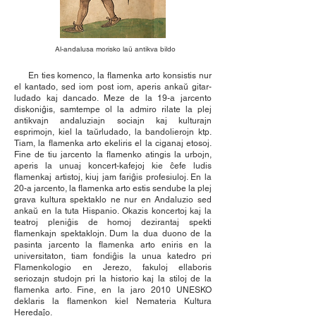
Al-andalusa morisko laŭ antikva bildo
En ties komenco, la flamenka arto konsistis nur
el kantado, sed iom post iom, aperis ankaŭ gitar-
ludado kaj dancado. Meze de la 19-a jarcento
diskoniĝis, samtempe ol la admiro rilate la plej
antikvajn andaluziajn sociajn kaj kulturajn
esprimojn, kiel la taŭrludado, la bandolierojn ktp.
Tiam, la flamenka arto ekeliris el la ciganaj etosoj.
Fine de tiu jarcento la flamenko atingis la urbojn,
aperis la unuaj koncert-kafejoj kie ĉefe ludis
flamenkaj artistoj, kiuj jam fariĝis profesiuloj. En la
20-a jarcento, la flamenka arto estis sendube la plej
grava kultura spektaklo ne nur en Andaluzio sed
ankaŭ en la tuta Hispanio. Okazis koncertoj kaj la
teatroj pleniĝis de homoj dezirantaj spekti
flamenkajn spektaklojn. Dum la dua duono de la
pasinta jarcento la flamenka arto eniris en la
universitaton, tiam fondiĝis la unua katedro pri
Flamenkologio en Jerezo, fakuloj ellaboris
seriozajn studojn pri la historio kaj la stiloj de la
flamenka arto. Fine, en la jaro 2010 UNESKO
deklaris la flamenkon kiel Nemateria Kultura
Hereda
ĵo.