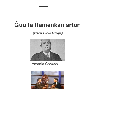
Ĝuu la flamenkan arton
(klaku sur la bildojn)
Antonio Chacón
Miguel Fernández kantas la esperantan version de
la Zorongo de F.G.Lorca en la andaluzia televido